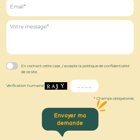
Veuillez
laisser
ce
champ
vide.
En cochant cette case, j’accepte la politique de confidentialité
de ce site.
Vérification humaine
*
Champs obligatoires
Envoyer ma
demande