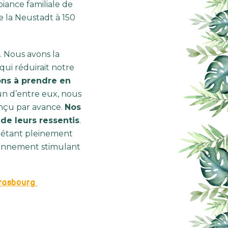
iance familiale de
e la Neustadt à 150
. Nous avons la
ui réduirait notre
ons à prendre en
n d’entre eux, nous
nçu par avance.
Nos
 de leurs ressentis
.
n étant pleinement
ironnement stimulant
trasbourg